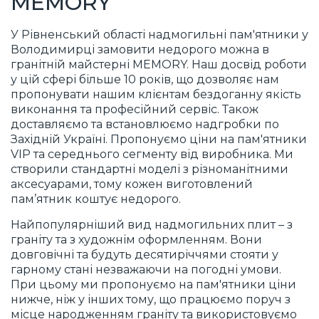
MEMORY
У Рівненський області надмогильні пам'ятники у
Володимирці замовити недорого можна в
гранітній майстерні MEMORY. Наш досвід роботи
у цій сфері більше 10 років, що дозволяє нам
пропонувати нашим клієнтам бездоганну якість
виконання та професійний сервіс. Також
доставляємо та встановлюємо надгробки по
Західній Україні. Пропонуємо ціни на пам'ятники
VIP та середнього сегменту від виробника. Ми
створили стандартні моделі з різноманітними
аксесуарами, тому кожен виготовлений
пам’ятник коштує недорого.
Найпопулярніший вид надмогильних плит – з
граніту та з художнім оформленням. Вони
довговічні та будуть десятиріччями стояти у
гарному стані незважаючи на погодні умови.
При цьому ми пропонуємо на пам'ятники ціни
нижче, ніж у інших тому, що працюємо поруч з
місце народженням граніту та використовуємо