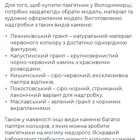
Для того, щоб купити пам'ятник у Володимирці,
потрібно заздалегідь обрати модель, матеріал та
художнє оформлення моделі. Виготовляємо
надгробки з таких видів каменю:
Лезниківський граніт – натуральний матеріал
червоного кольору з достатньо однорідною
фактурою;
Капустинский граніт – крупнозернистий
чорно-червоний камінь з красивими
розводами;
Кишинський – сіро-червоний, ексклюзивна
палітра відтінків;
Покостовський – сіро-чорний, стриманий,
лаконічний варіант для надгробку;
Маславський – зелений граніт з чорними
вкрапленнями.
Також у наявності інші види каменю багатої
палітри кольорів, з яких можна зробити
пам'ятники на могилу недорого. Яскравий
лабрадорит глибокого чорного кольору з синіми