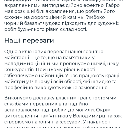
вкрапленнями виглядає дійсно ефектно. Габро
має розкішні білі вкраплення, що робить його
схожим на дорогоцінний камінь. Глибоко
чорний базальт чудово підходить для художніх
робіт будь-якого рівня складності.
Наші переваги
Одна з ключових переваг нашої гранітної
майстерні – це те, що на пам'ятники у
Володимирці ціни ми пропонуємо нижчі, ніж у
конкурентів. При цьому рівень якості
забезпечуємо найвищій. У нас працюють кращі
майстри у Рівному і всій області, які швидко та
професійно виконують кожне замовлення.
Виконуємо доставку власним транспортом чи
службами перевізників та надійно
встановлюємо надгробки до могили. Окрім
виготовлення пам'ятників у Володимирці також
створюємо лаконічні аксесуари. У наявності
гранітні вази, лампадки, хрести та фотокераміка.