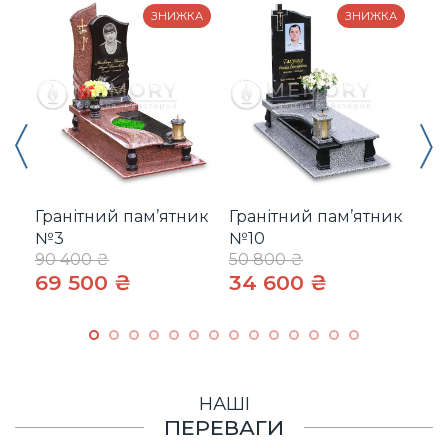
ЗНИЖКА
ЗНИЖКА
Гранітний пам’ятник
Гранітний пам’ятник
Гр
№3
№10
№
90 400 ₴
50 800 ₴
55
69 500 ₴
34 600 ₴
42
НАШІ
ПЕРЕВАГИ