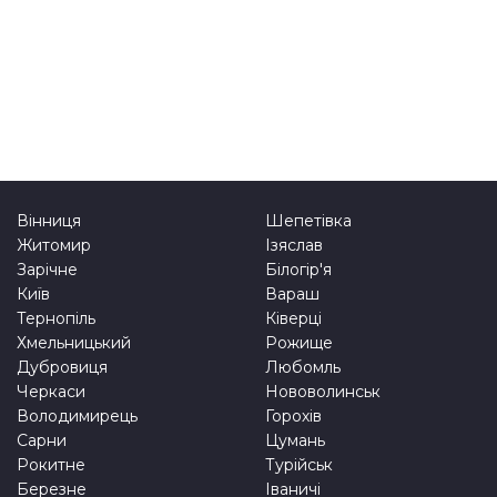
Вінниця
Шепетівка
Житомир
Ізяслав
Зарічне
Білогір'я
Київ
Вараш
Тернопіль
Ківерці
Хмельницький
Рожище
Дубровиця
Любомль
Черкаси
Нововолинськ
Володимирець
Горохів
Сарни
Цумань
Рокитне
Турійськ
Березне
Іваничі