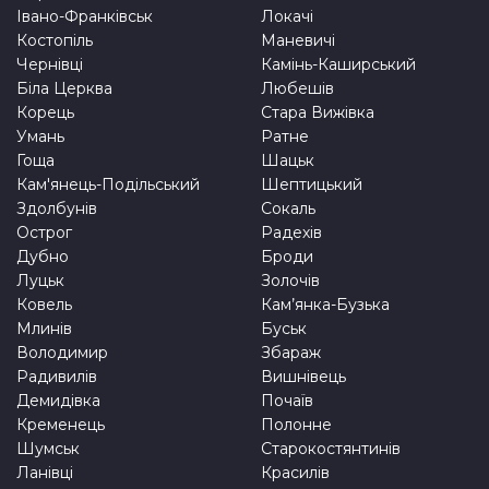
Івано-Франківськ
Локачі
Костопіль
Маневичі
Чернівці
Камінь-Каширський
Біла Церква
Любешів
Корець
Стара Вижівка
Умань
Ратне
Гоща
Шацьк
Кам'янець-Подільський
Шептицький
Здолбунів
Сокаль
Острог
Радехів
Дубно
Броди
Луцьк
Золочів
Ковель
Кам’янка-Бузька
Млинів
Буськ
Володимир
Збараж
Радивилів
Вишнівець
Демидівка
Почаїв
Кременець
Полонне
Шумськ
Старокостянтинів
Ланівці
Красилів