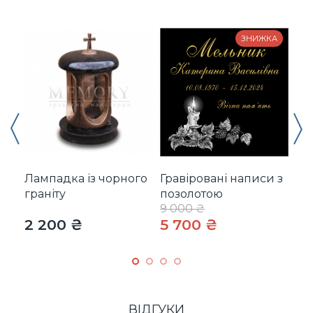
ЗНИЖКА
Лампадка із чорного
Гравіровані написи з
Гр
граніту
позолотою
9 000 ₴
2 200 ₴
5 700 ₴
2 
ВІДГУКИ