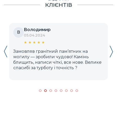
КЛІЄНТІВ
Володимир
В
05.04.2024
★
★
★
★
★
Замовляв гранітний пам’ятник на
Д
могилу — зробили чудово! Камінь
блищить, написи чіткі, все нове. Велике
м
спасибі за турботу і точність ?️
к