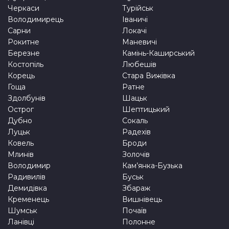
Черкаси
Турійськ
Володимирець
Іваничі
Сарни
Локачі
Рокитне
Маневичі
Березне
Камінь-Каширський
Костопіль
Любешів
Корець
Стара Вижівка
Гоща
Ратне
Здолбунів
Шацьк
Острог
Шептицький
Дубно
Сокаль
Луцьк
Радехів
Ковель
Броди
Млинів
Золочів
Володимир
Кам’янка-Бузька
Радивилів
Буськ
Демидівка
Збараж
Кременець
Вишнівець
Шумськ
Почаїв
Ланівці
Полонне