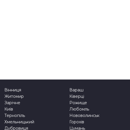
Вінниця
Вараш
Житомир
Ківерці
Зарічне
Рожище
Київ
Любомль
Тернопіль
Нововолинськ
Хмельницький
Горохів
Дубровиця
Цумань