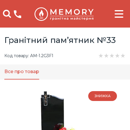
Телефоны
Гранітний пам’ятник №33
★
★
★
★
★
Код товару: AM-1.2G3F1
Все про товар
ЗНИЖКА