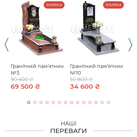
ЗНИЖКА
ЗНИЖКА
Гранітний пам’ятник
Гранітний пам’ятник
Гр
№3
№10
№
90 400 ₴
50 800 ₴
55
69 500 ₴
34 600 ₴
42
НАШІ
ПЕРЕВАГИ