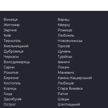
Вінниця
Вараш
Житомир
Ківерці
Зарічне
Рожище
Київ
Любомль
Тернопіль
Нововолинськ
Хмельницький
Горохів
Дубровиця
Цумань
Черкаси
Турійськ
Володимирець
Іваничі
Сарни
Локачі
Рокитне
Маневичі
Березне
Камінь-Каширський
Костопіль
Любешів
Корець
Стара Вижівка
Гоща
Ратне
Здолбунів
Шацьк
Острог
Шептицький