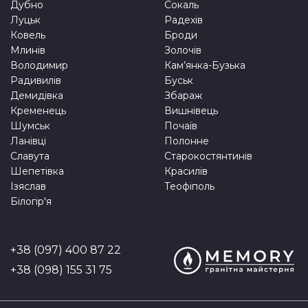
Дубно
Сокаль
Луцьк
Радехів
Ковель
Броди
Млинів
Золочів
Володимир
Кам’янка-Бузька
Радивилів
Буськ
Демидівка
Збараж
Кременець
Вишнівець
Шумськ
Почаїв
Ланівці
Полонне
Славута
Старокостянтинів
Шепетівка
Красилів
Ізяслав
Теофіполь
Білогір'я
+38 (097) 400 87 22
+38 (098) 155 31 75