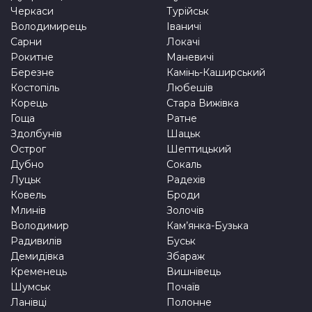
Черкаси
Турійськ
Володимирець
Іваничі
Сарни
Локачі
Рокитне
Маневичі
Березне
Камінь-Каширський
Костопіль
Любешів
Корець
Стара Вижівка
Гоща
Ратне
Здолбунів
Шацьк
Острог
Шептицький
Дубно
Сокаль
Луцьк
Радехів
Ковель
Броди
Млинів
Золочів
Володимир
Кам’янка-Бузька
Радивилів
Буськ
Демидівка
Збараж
Кременець
Вишнівець
Шумськ
Почаїв
Ланівці
Полонне