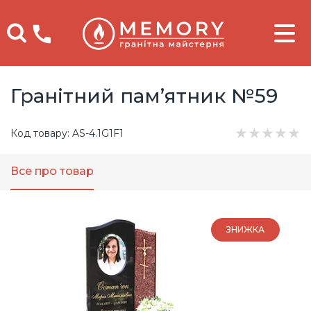
Телефоны
Гранітний пам’ятник №59
★
★
★
★
★
Код товару: AS-4.1G1F1
Все про товар
ЗНИЖКА