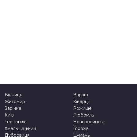
Вінниця
Вараш
Житомир
Ківерці
Зарічне
Рожище
Київ
Любомль
Тернопіль
Нововолинськ
Хмельницький
Горохів
Дубровиця
Цумань