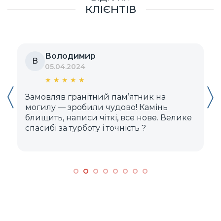
КЛІЄНТІВ
Володимир
В
05.04.2024
★
★
★
★
★
Замовляв гранітний пам’ятник на
Д
могилу — зробили чудово! Камінь
блищить, написи чіткі, все нове. Велике
м
спасибі за турботу і точність ?️
к