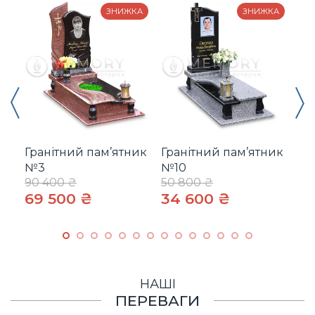
ЗНИЖКА
ЗНИЖКА
Гранітний пам’ятник
Гранітний пам’ятник
Гр
№3
№10
№
90 400 ₴
50 800 ₴
55
69 500 ₴
34 600 ₴
42
НАШІ
ПЕРЕВАГИ