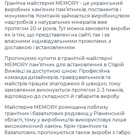
Гранітна майстерня MEMORY - це український
виробник кам’яних пам’ятників, постаментів і
монументів. Компанія займається виробництвом
надгробків з натуральних мінералів вже
протягом 20-и років. Тут можна замовити вироби
як із тих, що представлені на сайті, так і за
власними індивідуальними проектами, з
доставкою і встановленням.
Пропонуємо купити в гранітній майстерні
MEMORY пам’ятник для встановлення в Старій
Вижівці за доступною ціною. Професійна
команда дизайнерів, гравірувальників та
майстрів працює злагоджено й швидко, тому
замовлення виконуються протягом 2-3 тижнів,
відповідно до складності й габаритів виробу.
Майстерня MEMORY розміщена поблизу
гранітних і базальтових родовищ у Рівненській
області, тому у виробництві використовує лише
високоякісний камінь. Крім гранітних та
базальтових, пропонуються також вироби з габро