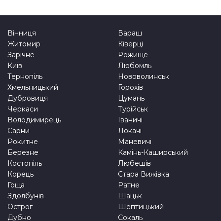
Вінниця
Вараш
Житомир
Ківерці
Зарічне
Рожище
Київ
Любомль
Тернопіль
Нововолинськ
Хмельницький
Горохів
Дубровиця
Цумань
Черкаси
Турійськ
Володимирець
Іваничі
Сарни
Локачі
Рокитне
Маневичі
Березне
Камінь-Каширський
Костопіль
Любешів
Корець
Стара Вижівка
Гоща
Ратне
Здолбунів
Шацьк
Острог
Шептицький
Дубно
Сокаль