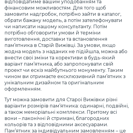
відповідатиме вашим уподобанням та
фінансовим можливостям. Для того щоб
замовити надгробок, потрібно зайти в каталог,
обрати бажану модель, а потім зателефонувати
чи написати нашому консультанту. Потім
потрібно обговорити умови й терміни
виготовлення, доставки та встановлення
пам’ятника в Старій Вижівці. За умови, якщо
жодна модель з наданих не підійшла, можна або
внести свої зміни та корективи в будь-який
варіант пам’ятника, або запропонувати свій
проект чи ескіз майбутнього монументу. Таким
чином ви отримаєте ексклюзивний пам’ятник з
унікальним дизайном та оригінальним
оформленням.
Тут можна замовити для Старої Вижівки різні
варіанти розмірів пам’ятника: одинарні, подвійні,
а також меморіальні комплекси. Притому всі
вони – лаконічні й стримані, благородних
кольорів та з відповідними аксесуарами.
Пам’ятник за індивідуальним замовленням – це