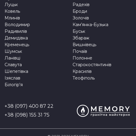
Луцьк
Радехів
Ковель
Броди
Млинів
Золочів
Володимир
Кам’янка-Бузька
Радивилів
Буськ
Демидівка
Збараж
Кременець
Вишнівець
Шумськ
Почаїв
Ланівці
Полонне
Славута
Старокостянтинів
Шепетівка
Красилів
Ізяслав
Теофіполь
Білогір'я
+38 (097) 400 87 22
+38 (098) 155 31 75