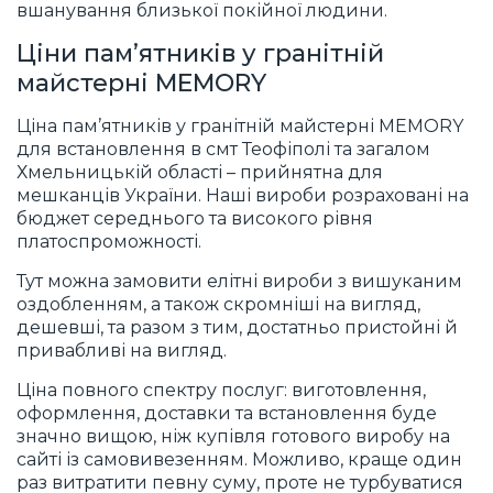
вшанування близької покійної людини.
Ціни пам’ятників у
гранітній
майстерні MEMORY
Ціна пам’ятників у гранітній майстерні MEMORY
для встановлення в смт Теофіполі та загалом
Хмельницькій області – прийнятна для
мешканців України. Наші вироби розраховані на
бюджет середнього та високого рівня
платоспроможності.
Тут можна замовити елітні вироби з вишуканим
оздобленням, а також скромніші на вигляд,
дешевші, та разом з тим, достатньо пристойні й
привабливі на вигляд.
Ціна повного спектру послуг: виготовлення,
оформлення, доставки та встановлення буде
значно вищою, ніж купівля готового виробу на
сайті із самовивезенням. Можливо, краще один
раз витратити певну суму, проте не турбуватися