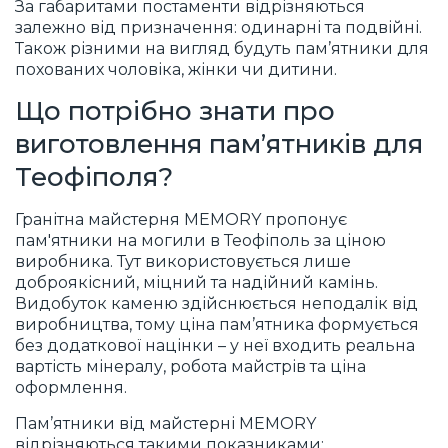
За габаритами постаменти відрізняються
залежно від призначення: одинарні та подвійні.
Також різними на вигляд будуть пам’ятники для
похованих чоловіка, жінки чи дитини.
Що потрібно знати про
виготовлення пам’ятників для
Теофіполя?
Гранітна майстерня MEMORY пропонує
пам'ятники на могили в Теофіполь за ціною
виробника. Тут використовується лише
доброякісний, міцний та надійний камінь.
Видобуток каменю здійснюється неподалік від
виробництва, тому ціна пам’ятника формується
без додаткової націнки – у неї входить реальна
вартість мінералу, робота майстрів та ціна
оформлення.
Пам’ятники від майстерні MEMORY
відрізняються такими показниками: