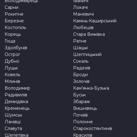
Володимирець
Іваничі
Сарни
Локачі
Рокитне
Маневичі
Березне
Камінь-Каширський
Костопіль
Любешів
Корець
Стара Вижівка
Гоща
Ратне
Здолбунів
Шацьк
Острог
Шептицький
Дубно
Сокаль
Луцьк
Радехів
Ковель
Броди
Млинів
Золочів
Володимир
Кам’янка-Бузька
Радивилів
Буськ
Демидівка
Збараж
Кременець
Вишнівець
Шумськ
Почаїв
Ланівці
Полонне
Славута
Старокостянтинів
Шепетівка
Красилів