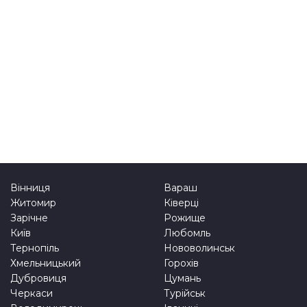
Вінниця
Вараш
Житомир
Ківерці
Зарічне
Рожище
Київ
Любомль
Тернопіль
Нововолинськ
Хмельницький
Горохів
Дубровиця
Цумань
Черкаси
Турійськ