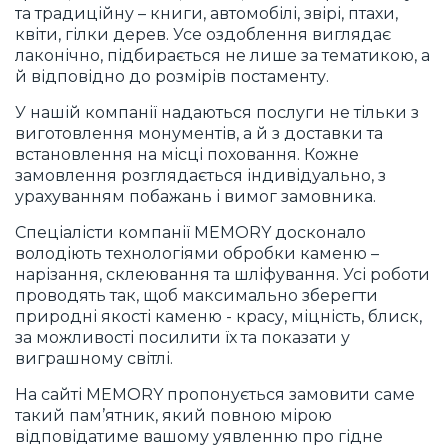
та традиційну – книги, автомобілі, звірі, птахи,
квіти, гілки дерев. Усе оздоблення виглядає
лаконічно, підбирається не лише за тематикою, а
й відповідно до розмірів постаменту.
У нашій компанії надаються послуги не тільки з
виготовлення монументів, а й з доставки та
встановлення на місці поховання. Кожне
замовлення розглядається індивідуально, з
урахуванням побажань і вимог замовника.
Спеціалісти компанії MEMORY досконало
володіють технологіями обробки каменю –
нарізання, склеювання та шліфування. Усі роботи
проводять так, щоб максимально зберегти
природні якості каменю - красу, міцність, блиск,
за можливості посилити їх та показати у
виграшному світлі.
На сайті MEMORY пропонується замовити саме
такий пам’ятник, який повною мірою
відповідатиме вашому уявленню про гідне