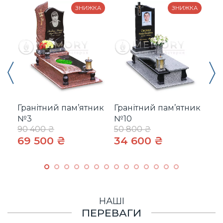
ЗНИЖКА
ЗНИЖКА
Гранітний пам’ятник
Гранітний пам’ятник
Гр
№3
№10
№
90 400 ₴
50 800 ₴
55
69 500 ₴
34 600 ₴
42
НАШІ
ПЕРЕВАГИ