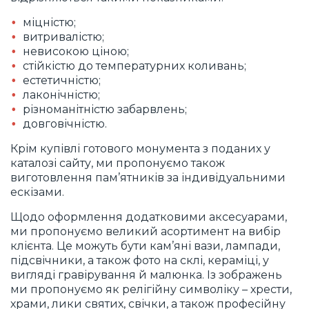
міцністю;
витривалістю;
невисокою ціною;
стійкістю до температурних коливань;
естетичністю;
лаконічністю;
різноманітністю забарвлень;
довговічністю.
Крім купівлі готового монумента з поданих у
каталозі сайту, ми пропонуємо також
виготовлення пам’ятників за індивідуальними
ескізами.
Щодо оформлення додатковими аксесуарами,
ми пропонуємо великий асортимент на вибір
клієнта. Це можуть бути кам’яні вази, лампади,
підсвічники, а також фото на склі, кераміці, у
вигляді гравірування й малюнка. Із зображень
ми пропонуємо як релігійну символіку – хрести,
храми, лики святих, свічки, а також професійну