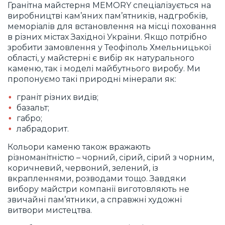
Гранітна майстерня MEMORY спеціалізується на
виробництві кам’яних пам’ятників, надгробків,
меморіалів для встановлення на місці поховання
в різних містах Західної України. Якщо потрібно
зробити замовлення у Теофіполь Хмельницької
області, у майстерні є вибір як натурального
каменю, так і моделі майбутнього виробу. Ми
пропонуємо такі природні мінерали як:
граніт різних видів;
базальт;
габро;
лабрадорит.
Кольори каменю також вражають
різноманітністю – чорний, сірий, сірий з чорним,
коричневий, червоний, зелений, із
вкрапленнями, розводами тощо. Завдяки
вибору майстри компанії виготовляють не
звичайні пам’ятники, а справжні художні
витвори мистецтва.