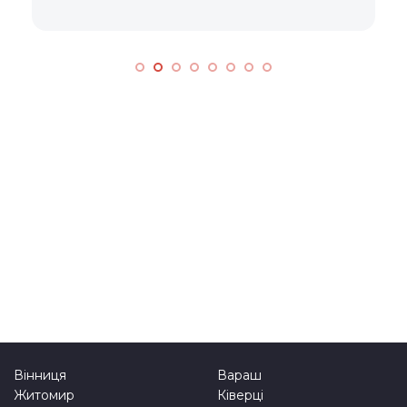
к
Вінниця
Вараш
Житомир
Ківерці