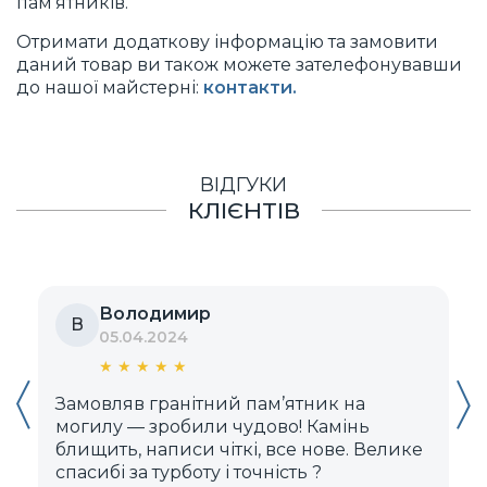
пам’ятників.
Отримати додаткову інформацію та замовити
даний товар ви також можете зателефонувавши
до нашої майстерні:
контакти.
ВІДГУКИ
КЛІЄНТІВ
Володимир
В
05.04.2024
★
★
★
★
★
Замовляв гранітний пам’ятник на
Д
могилу — зробили чудово! Камінь
блищить, написи чіткі, все нове. Велике
м
спасибі за турботу і точність ?️