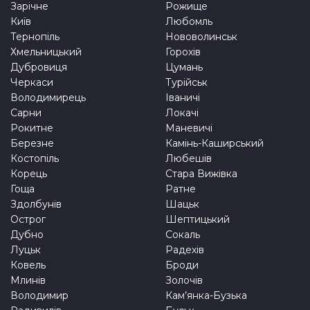
Зарічне
Рожище
Київ
Любомль
Тернопіль
Нововолинськ
Хмельницький
Горохів
Дубровиця
Цумань
Черкаси
Турійськ
Володимирець
Іваничі
Сарни
Локачі
Рокитне
Маневичі
Березне
Камінь-Каширський
Костопіль
Любешів
Корець
Стара Вижівка
Гоща
Ратне
Здолбунів
Шацьк
Острог
Шептицький
Дубно
Сокаль
Луцьк
Радехів
Ковель
Броди
Млинів
Золочів
Володимир
Кам’янка-Бузька