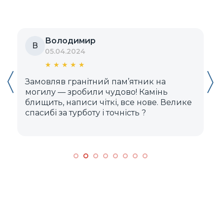
Володимир
В
05.04.2024
★
★
★
★
★
Замовляв гранітний пам’ятник на
Д
могилу — зробили чудово! Камінь
блищить, написи чіткі, все нове. Велике
м
спасибі за турботу і точність ?️
к