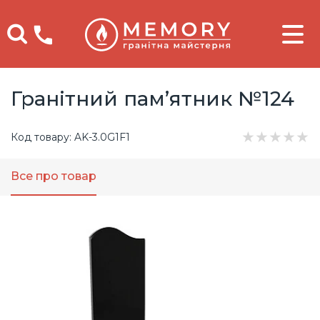
Телефоны
Гранітний пам’ятник №124
★
★
★
★
★
Код товару: AK-3.0G1F1
Все про товар