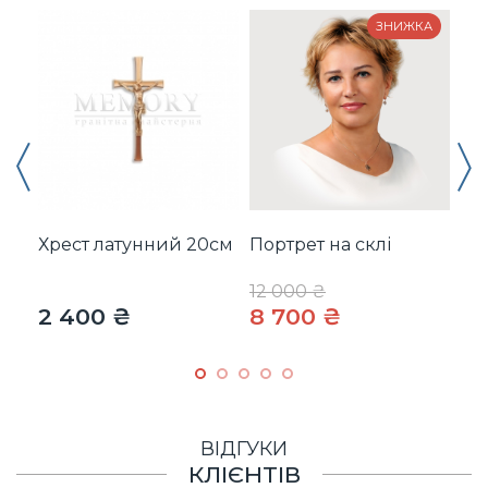
ЗНИЖКА
Хрест латунний 20см
Портрет на склі
Гр
по
12 000 ₴
2 400 ₴
8 700 ₴
3 
ВІДГУКИ
КЛІЄНТІВ