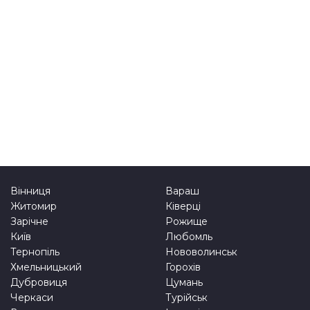
Вінниця
Вараш
Житомир
Ківерці
Зарічне
Рожище
Київ
Любомль
Тернопіль
Нововолинськ
Хмельницький
Горохів
Дубровиця
Цумань
Черкаси
Турійськ