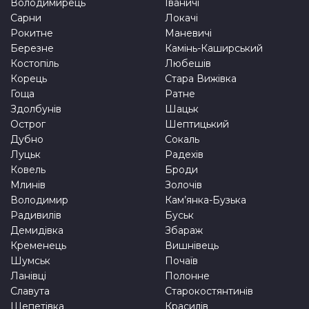
Володимирець
Іваничі
Сарни
Локачі
Рокитне
Маневичі
Березне
Камінь-Каширський
Костопіль
Любешів
Корець
Стара Вижівка
Гоща
Ратне
Здолбунів
Шацьк
Острог
Шептицький
Дубно
Сокаль
Луцьк
Радехів
Ковель
Броди
Млинів
Золочів
Володимир
Кам’янка-Бузька
Радивилів
Буськ
Демидівка
Збараж
Кременець
Вишнівець
Шумськ
Почаїв
Ланівці
Полонне
Славута
Старокостянтинів
Шепетівка
Красилів