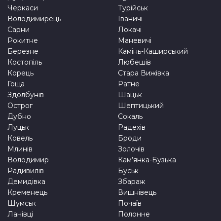
Черкаси
Турійськ
Володимирець
Іваничі
Сарни
Локачі
Рокитне
Маневичі
Березне
Камінь-Каширський
Костопіль
Любешів
Корець
Стара Вижівка
Гоща
Ратне
Здолбунів
Шацьк
Острог
Шептицький
Дубно
Сокаль
Луцьк
Радехів
Ковель
Броди
Млинів
Золочів
Володимир
Кам’янка-Бузька
Радивилів
Буськ
Демидівка
Збараж
Кременець
Вишнівець
Шумськ
Почаїв
Ланівці
Полонне