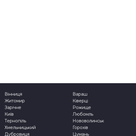
Вінниця
Вараш
Житомир
Ківерці
Зарічне
Рожище
Київ
Любомль
Тернопіль
Нововолинськ
Хмельницький
Горохів
Дубровиця
Цумань