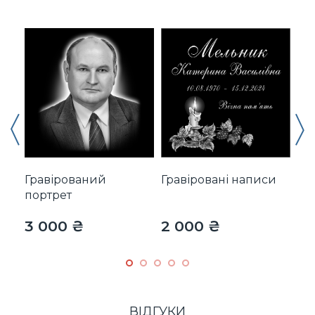
Гравірований
Гравіровані написи
Хр
портрет
3 000 ₴
2 000 ₴
4 
ВІДГУКИ