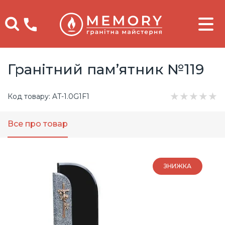
Телефоны
Гранітний пам’ятник №119
★
★
★
★
★
Код товару: AT-1.0G1F1
Все про товар
ЗНИЖКА