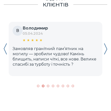
КЛІЄНТІВ
Володимир
В
05.04.2024
★
★
★
★
★
Замовляв гранітний пам’ятник на
Д
могилу — зробили чудово! Камінь
блищить, написи чіткі, все нове. Велике
м
спасибі за турботу і точність ?️
к