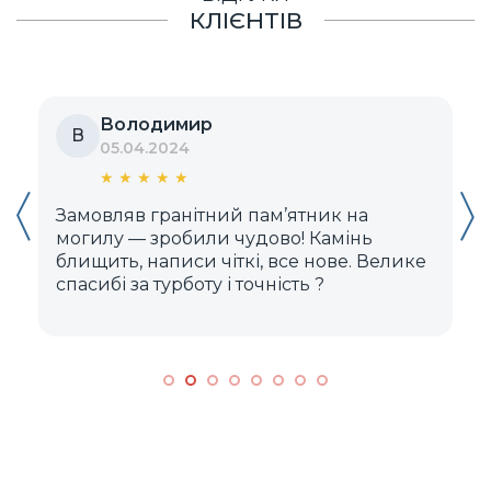
КЛІЄНТІВ
Володимир
В
05.04.2024
★
★
★
★
★
Замовляв гранітний пам’ятник на
Д
могилу — зробили чудово! Камінь
блищить, написи чіткі, все нове. Велике
м
спасибі за турботу і точність ?️
к