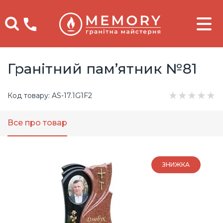
Телефоны
Гранітний пам’ятник №81
★
★
★
★
★
Код товару: AS-17.1G1F2
Все про товар
ЗНИЖКА