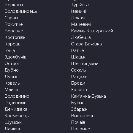
Черкаси
Турійськ
Володимирець
Іваничі
Сарни
Локачі
Рокитне
Маневичі
Березне
Камінь-Каширський
Костопіль
Любешів
Корець
Стара Вижівка
Гоща
Ратне
Здолбунів
Шацьк
Острог
Шептицький
Дубно
Сокаль
Луцьк
Радехів
Ковель
Броди
Млинів
Золочів
Володимир
Кам’янка-Бузька
Радивилів
Буськ
Демидівка
Збараж
Кременець
Вишнівець
Шумськ
Почаїв
Ланівці
Полонне