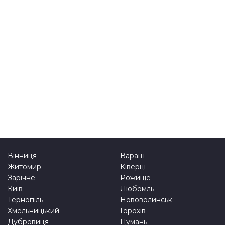
Вінниця
Вараш
Житомир
Ківерці
Зарічне
Рожище
Київ
Любомль
Тернопіль
Нововолинськ
Хмельницький
Горохів
Дубровиця
Цумань