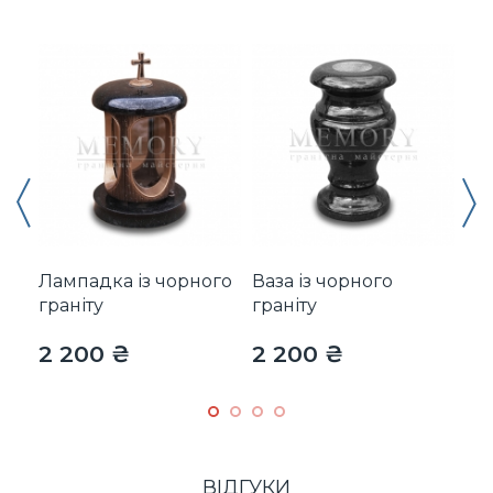
Лампадка із чорного
Ваза із чорного
Гр
граніту
граніту
2 200 ₴
2 200 ₴
2 
ВІДГУКИ