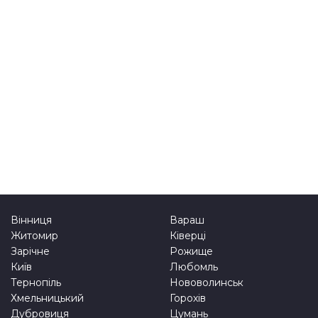
Вінниця
Вараш
Житомир
Ківерці
Зарічне
Рожище
Київ
Любомль
Тернопіль
Нововолинськ
Хмельницький
Горохів
Дубровиця
Цумань