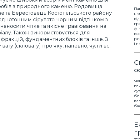
иробів з природного каменю. Родовища
Па
ове та Берестовець Костопільського району
на
ві
 однотонним сірувато-чорним відтінком з
гр
наносити чітке та якісне гравіювання на
фі
ріалу. Також використовується для
ви
фракцій, фундаментних блоків та інше. З
ро
і 
вату (скловату) про яку, напевно, чули всі.
С
о
Як
гл
су
бл
ва
ба
Е
г
т