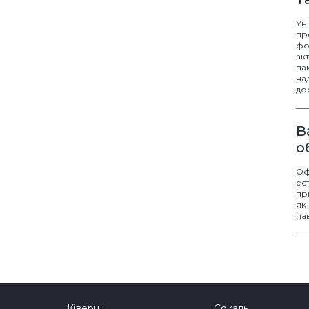
Ун
пр
фо
ак
па
на
до
В
о
Оф
ес
пр
як
на
Ківерці
Сокаль