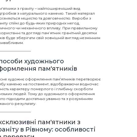
м'ятники з граніту – найпоширеніший вид
дгробків з натурального каменю. Такий матеріал
дрізняється міцністю та довговічністю. Вироби з
аніту стійкі до будь-яких природніх негод,
зичного чи механічного впливу. При правильному
користанні та догляді пам’ятник гранітний десятки
ків буде зберігати свій зовнішній вигляд незмінним
привабливим.
пособи художнього
формлення пам'ятників
існе художнє оформлення пам'ятників перетворює
ибу каменю на постамент, відображаючи водночас
тність характеру померлого і глибину скорботи
изьких людей. Тому до художнього оформлення
рто підходити достатньо уважно та з розумінням
жаного результату.
ксклюзивні пам'ятники з
раніту в Рівному: особливості
а переваги