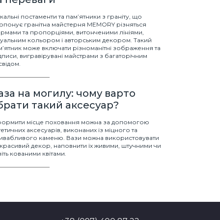
ікальні постаменти та пам’ятники з граніту, що
опонує гранітна майстерня MEMORY різняться
рмами та пропорціями, витонченими лініями,
туальним кольором і авторським декором. Такий
м’ятник може включати різноманітні зображення та
дписи, вигравірувані майстрами з багаторічним
свідом.
аза на могилу: чому варто
брати такий аксесуар?
ормити місце поховання можна за допомогою
тетичних аксесуарів, виконаних із міцного та
ивабливого каменю. Вази можна використовувати
 красивий декор, наповнити їх живими, штучними чи
віть кованими квітами.