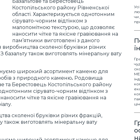
Базальтове та Берестовець
Ус
Костопільського району Рівненської
лю
області. Характеризується однотонним
чи
сірувато-чорним відтінком з
пр
малопомітною текстурою, що дозволяє
наносити чітке та якісне гравіювання на
П
пам’ятники виготовлені з даного
я виробництва сколеної бруківки різних
і
 З базальту також виготовлять мінеральну вату
Гр
чу
ск
понуємо широкий асортимент каменю для
ME
иробів з природного каменю
.
Родовища
ін
ове та Берестовець Костопільського району
ком
ек
 однотонним сірувато-чорним відтінком з
ко
наносити чітке та якісне гравіювання на
па
іалу.
ці
ва сколеної бруківки різних фракцій,
ту також виготовлять мінеральну вату
Г
о
н
понуємо широкий асортимент каменю для