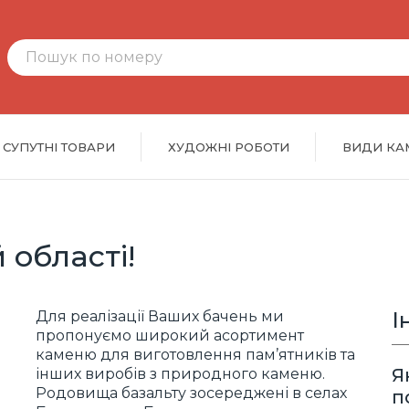
Пошук по номеру
СУПУТНІ ТОВАРИ
ХУДОЖНІ РОБОТИ
ВИДИ КА
 області!
І
Для реалізації Ваших бачень ми
пропонуємо широкий асортимент
каменю для виготовлення пам’ятників та
Я
інших виробів з природного каменю.
Родовища базальту зосереджені в селах
п