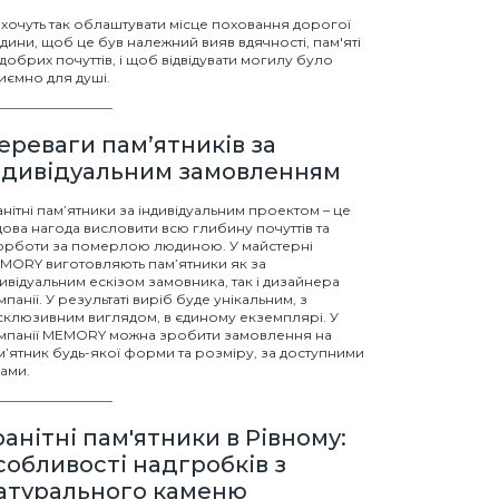
і хочуть так облаштувати місце поховання дорогої
дини, щоб це був належний вияв вдячності, пам'яті
 добрих почуттів, і щоб відвідувати могилу було
иємно для душі.
ереваги пам’ятників за
ндивідуальним замовленням
анітні пам’ятники за індивідуальним проектом – це
дова нагода висловити всю глибину почуттів та
орботи за померлою людиною. У майстерні
MORY виготовляють пам’ятники як за
дивідуальним ескізом замовника, так і дизайнера
панії. У результаті виріб буде унікальним, з
склюзивним виглядом, в єдиному екземплярі. У
мпанії MEMORY можна зробити замовлення на
м’ятник будь-якої форми та розміру, за доступними
нами.
ранітні пам'ятники в Рівному:
собливості надгробків з
атурального каменю