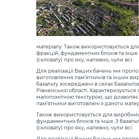
матеріалу. Також використовується дл
фракцій, фундаментних блоків та інше.
(скловату) про яку, напевно, чули всі.
Для реалізації Ваших бачень ми про
виготовлення пам’ятників та інших в
базальту зосереджені в селах Базальт
Рівненської області. Характеризується
малопомітною текстурою, що дозволяє 
пам’ятники виготовлені з даного матер
Також використовується для виробницт
фундаментних блоків та інше. З базаль
(скловату) про яку, напевно, чули всі.
Для реалізації Ваших бачень ми про